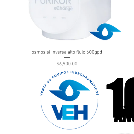
Vista rápida
osmosisi inversa alto flujo 600gpd
Precio
$6,900.00
1
1
cas llámanos
47
AÑ
AÑ