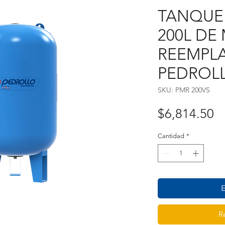
TANQUE 
200L D
REEMPL
PEDROLL
SKU: PMR 200VS
P
$6,814.50
Cantidad
*
E
R