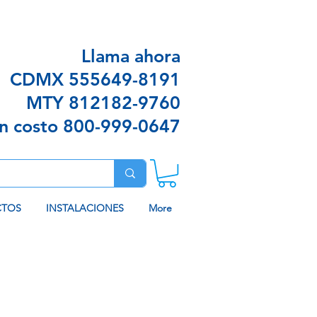
n envíos sin costo en algunas ciudades
Llama ahora
CDMX
555649-8191
MTY
812182-9760
in costo
800-999-0647
CTOS
INSTALACIONES
More