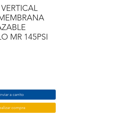
VERTICAL
E MEMBRANA
AZABLE
O MR 145PSI
recio
nviar a carrito
ealizar compra