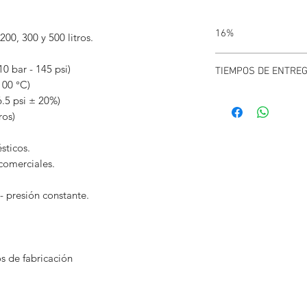
16%
200, 300 y 500 litros.
TODOS LOS EQUIPOS 
0 bar - 145 psi)
TIEMPOS DE ENTRE
100 °C)
Debido a la escasez de
6.5 psi ± 20%)
pueden variar.
ros)
Puede confirmar stock
sticos.
comerciales.
 - presión constante.
s de fabricación