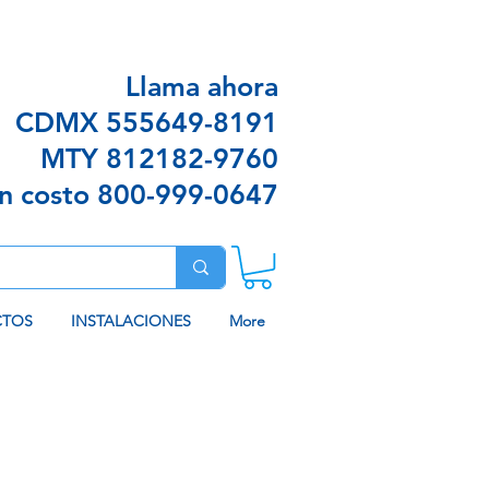
n envíos sin costo en algunas ciudades
Llama ahora
CDMX
555649-8191
MTY
812182-9760
in costo
800-999-0647
CTOS
INSTALACIONES
More