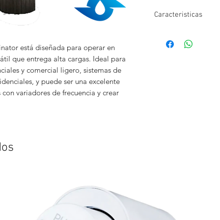
Caracteristicas
Descarga: 1 ¼”,
Impulsores: 6 etapa
tor está diseñada para operar en
Difusores: Policarb
til que entrega alta cargas. Ideal para
Carcasa: Acero Inox
iales y comercial ligero, sistemas de
Flecha: Tipo hexago
sidenciales, y puede ser una excelente
Motor: Monofásico,
con variadores de frecuencia y crear
protección térmica
permanentetipo sec
del fluido),
Longitud de cable: 3
dos