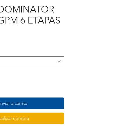
DOMINATOR
0GPM 6 ETAPAS
recio
nviar a carrito
ealizar compra