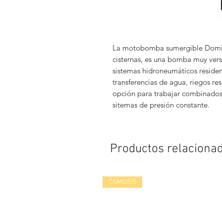
La motobomba sumergible Domina
cisternas, es una bomba muy versá
sistemas hidroneumáticos residenc
transferencias de agua, riegos re
opción para trabajar combinados 
sitemas de presión constante.
Productos relaciona
ÓSMOSIS