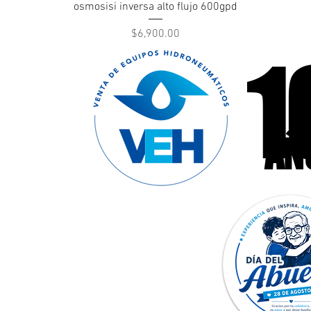
Vista rápida
osmosisi inversa alto flujo 600gpd
Precio
$6,900.00
1
1
cas llámanos
47
AÑ
AÑ
Redes Sociales: