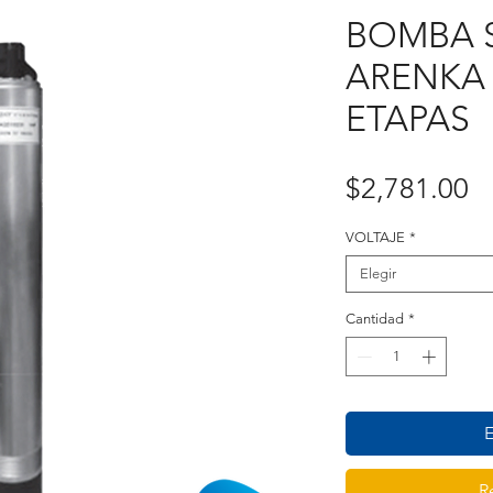
BOMBA 
ARENKA 
ETAPAS
P
$2,781.00
VOLTAJE
*
Elegir
Cantidad
*
E
R