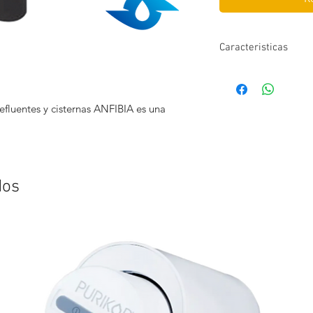
Caracteristicas
Aplicaciones: Eflue
Máximo paso de sól
Temperatura máxima
luentes y cisternas ANFIBIA es una
Motor: Asíncrono, 2
Gravedad específica 
Viscosidad del líqu
Diámetro de descar
Carcasa ( camisa): 
dos
Longitud del cable: 
Discharge bearing 
Impulsores: Acetal
Difusores: Policar
Garantía: 1 Año