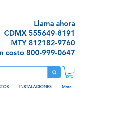
n envíos sin costo en algunas ciudades
Llama ahora
CDMX
555649-8191
MTY
812182-9760
in costo
800-999-0647
CTOS
INSTALACIONES
More