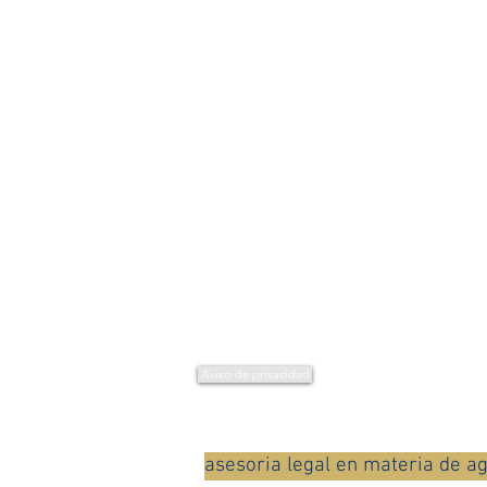
Si no encuentras lo que bus
CDMX
: 5649-8191
MTY:
812182-9760
Lada sin costo
:
01800-999-06
ventas@veh.mx
Oficina CDMX
Canela 384 Int. 3 Col. Granjas México, DF
CP 08400
Oficina MTY
Piso 24 #2402 Edificio Latino
Calle Juan Ignacio Ramón 506,
Monterrey, Nuevo León, Mexico
Aviso de privacidad
asesoria legal en materia de a