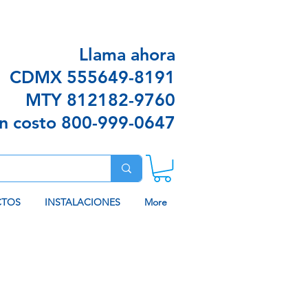
n envíos sin costo en algunas ciudades
Llama ahora
CDMX
555649-8191
MTY
812182-9760
in costo
800-999-0647
CTOS
INSTALACIONES
More