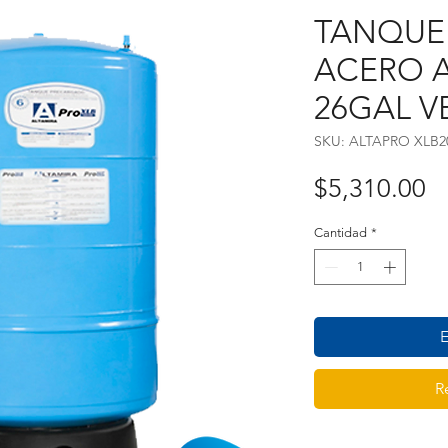
TANQUE
ACERO A
26GAL V
SKU: ALTAPRO XLB2
P
$5,310.00
Cantidad
*
E
R