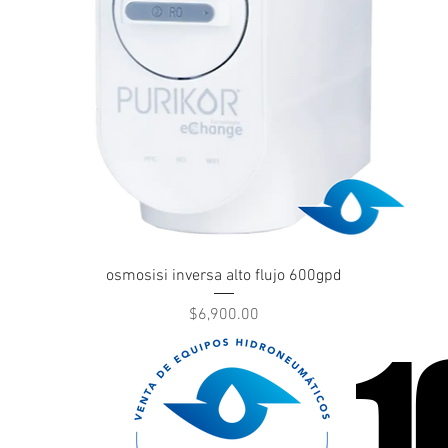
Vista rápida
osmosisi inversa alto flujo 600gpd
Precio
$6,900.00
1
1
cas llámanos
47