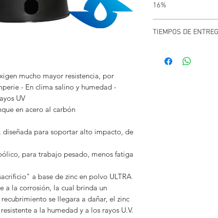
16%
TODOS LOS PRECIOS 
TIEMPOS DE ENTRE
Debido a la escasez de
pueden variar.
Puede confirmar stock
exigen mucho mayor resistencia, por
mperie - En clima salino y humedad -
rayos UV
nque en acero al carbón
, diseñada para soportar alto impacto, de
ólico, para trabajo pesado, menos fatiga
sacrificio" a base de zinc en polvo ULTRA
 a la corrosión, la cual brinda un
recubrimiento se llegara a dañar, el zinc
 resistente a la humedad y a los rayos U.V.