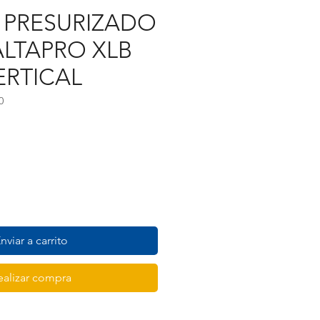
 PRESURIZADO
LTAPRO XLB
ERTICAL
0
recio
nviar a carrito
ealizar compra