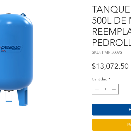
TANQUE 
500L D
REEMPL
PEDROLL
SKU: PMR 500VS
$13,072.50
Cantidad
*
E
R