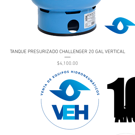
Vista rápida
TANQUE PRESURIZADO CHALLENGER 20 GAL VERTICAL
Precio
$4,100.00
1
1
cas llámanos
47
AÑ
AÑ