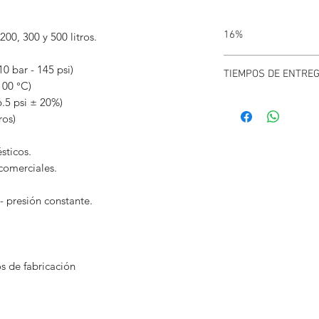
16%
200, 300 y 500 litros.
TODOS LOS EQUIPOS 
0 bar - 145 psi)
TIEMPOS DE ENTRE
100 °C)
Debido a la escasez de
6.5 psi ± 20%)
pueden variar.
ros)
Puede confirmar stock
sticos.
comerciales.
 - presión constante.
s de fabricación