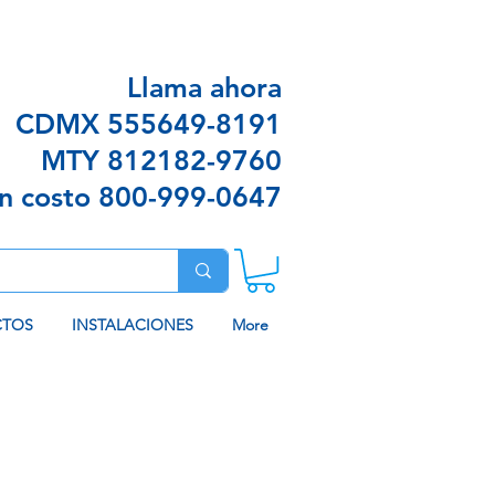
n envíos sin costo en algunas ciudades
Llama ahora
CDMX
555649-8191
MTY
812182-9760
in costo
800-999-0647
CTOS
INSTALACIONES
More