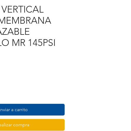
VERTICAL
E MEMBRANA
AZABLE
O MR 145PSI
Precio
nviar a carrito
ealizar compra